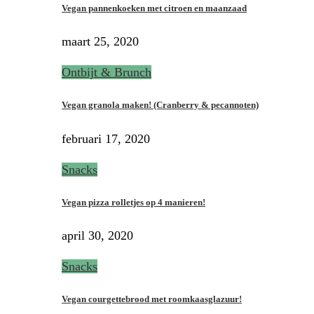
Vegan pannenkoeken met citroen en maanzaad
maart 25, 2020
Ontbijt & Brunch
Vegan granola maken! (Cranberry & pecannoten)
februari 17, 2020
Snacks
Vegan pizza rolletjes op 4 manieren!
april 30, 2020
Snacks
Vegan courgettebrood met roomkaasglazuur!