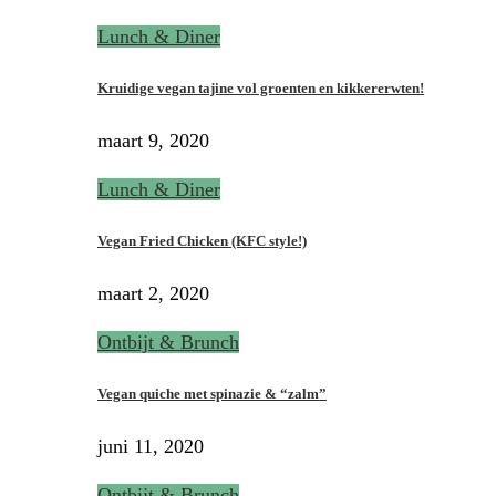
Lunch & Diner
Kruidige vegan tajine vol groenten en kikkererwten!
maart 9, 2020
Lunch & Diner
Vegan Fried Chicken (KFC style!)
maart 2, 2020
Ontbijt & Brunch
Vegan quiche met spinazie & “zalm”
juni 11, 2020
Ontbijt & Brunch