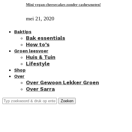
Mini vegan cheesecakes zonder cashewnoten!
mei 21, 2020
Baktips
Bak essentials
How to’s
Groen leesvoer
Huis & Tuin
Lifestyle
Shop
Over
Over Gewoon Lekker Groen
Over Sarra
Zoeken