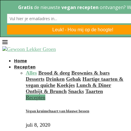
Home
Recepten
Alles
Brood & deeg
Brownies & bars
Desserts
Drinken
Gebak
Hartige taarten &
vegan quiche
Koekjes
Lunch & Diner
Ontbijt & Brunch
Snacks
Taarten
Recepten
Vegan kruimeltaart van blauwe bessen
juli 8, 2020